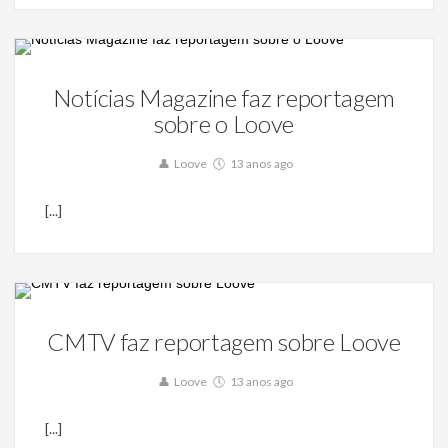
Notícias
Notícias Magazine faz reportagem
sobre o Loove
12
Loove
13 anos ago
[...]
Notícias
CMTV faz reportagem sobre Loove
0
Loove
13 anos ago
[...]